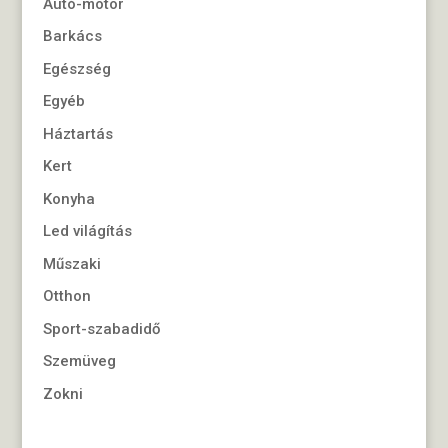
Autó-motor
Barkács
Egészség
Egyéb
Háztartás
Kert
Konyha
Led világítás
Műszaki
Otthon
Sport-szabadidő
Szemüveg
Zokni