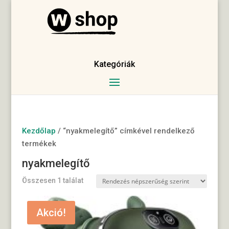
Kategóriák
Kezdőlap
/ “nyakmelegítő” címkével rendelkező
termékek
nyakmelegítő
Összesen 1 találat
Akció!