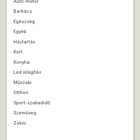
Autó-motor
Barkács
Egészség
Egyéb
Háztartás
Kert
Konyha
Led világítás
Műszaki
Otthon
Sport-szabadidő
Szemüveg
Zokni