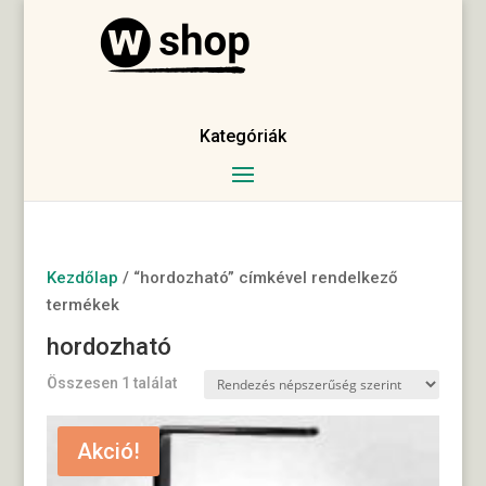
Kategóriák
Kezdőlap
/ “hordozható” címkével rendelkező
termékek
hordozható
Összesen 1 találat
Akció!