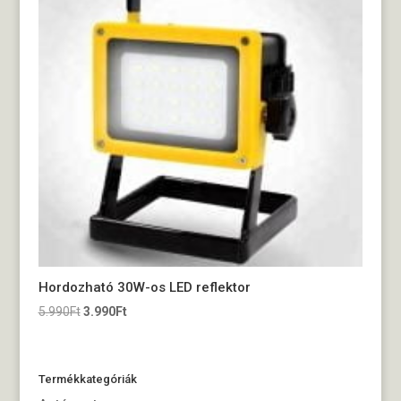
Hordozható 30W-os LED reflektor
Original
Current
5.990
Ft
3.990
Ft
price
price
was:
is:
5.990Ft.
3.990Ft.
Termékkategóriák