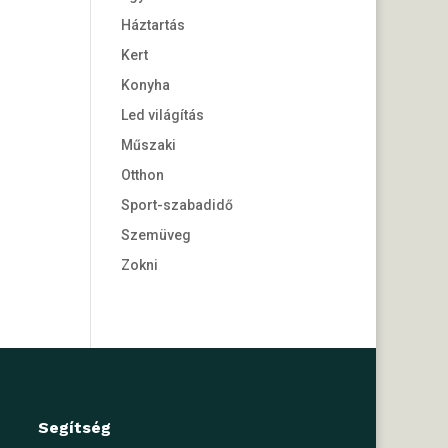
Háztartás
Kert
Konyha
Led világítás
Műszaki
Otthon
Sport-szabadidő
Szemüveg
Zokni
Segítség