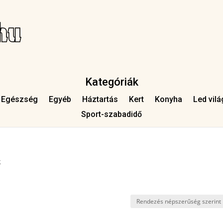
Kategóriák
Egészség
Egyéb
Háztartás
Kert
Konyha
Led vilá
Sport-szabadidő
k