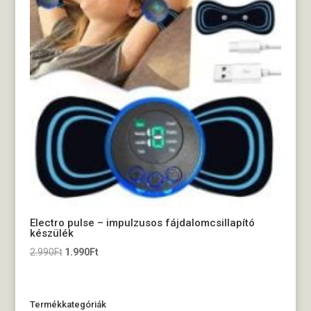
Electro pulse – impulzusos fájdalomcsillapító
készülék
Original
Current
2.990
Ft
1.990
Ft
price
price
was:
is:
2.990Ft.
1.990Ft.
Termékkategóriák