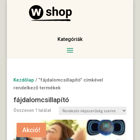
Kategóriák
Kezdőlap
/ “fájdalomcsillapító” címkével
rendelkező termékek
fájdalomcsillapító
Összesen 1 találat
Akció!