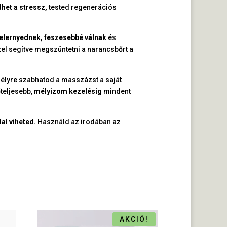
het a stressz,
tested regenerációs
elernyednek, feszesebbé válnak
és
el segítve megszüntetni a narancsbőrt a
mélyre szabhatod a masszázst a saját
teljesebb,
mélyizom kezelésig
mindent
l viheted.
Használd az irodában az
AKCIÓ!