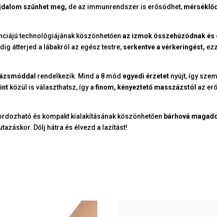
jdalom szűnhet meg,
de az immunrendszer is erősödhet,
mérséklőd
nciájú technológiájának köszönhetően
az izmok összehúzódnak és 
dig átterjed a lábakról az egész testre,
serkentve a vérkeringést,
ezz
zázsmóddal
rendelkezik. Mind a 8 mód
egyedi érzetet
nyújt, így sze
int
közül is választhatsz, így a
finom, kényeztető masszázstól
az erő
hordozható és kompakt kialakításának köszönhetően
bárhová magadda
tazáskor. Dőlj hátra és élvezd a lazítást!