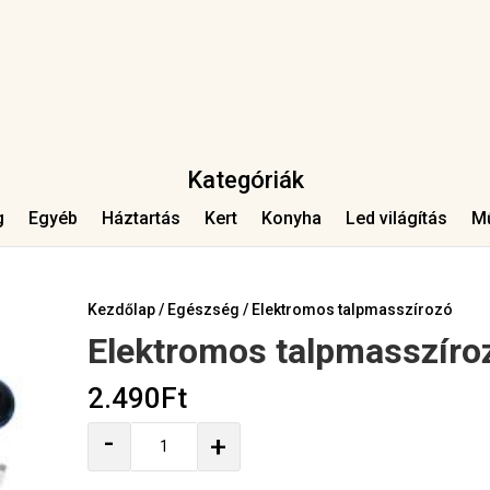
Kategóriák
g
Egyéb
Háztartás
Kert
Konyha
Led világítás
M
Kezdőlap
/
Egészség
/ Elektromos talpmasszírozó
Elektromos talpmasszíro
2.490
Ft
Elektromos
-
+
talpmasszírozó
mennyiség