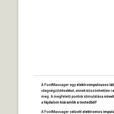
A FootMassager egy
elektroimpulzusos lá
idegvégződésekkel, ennek köszönhetően ra
meg. A megfelelő pontok stimulálása
növel
a
fájdalom kiáramlik a testedből!
A FootMassager
célzott elektromos impul