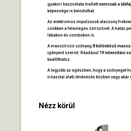
gyakori használata mellett
nemcsak a lábfá
képessége is beindulhat.
Az elektromos impulzusok alacsony frekve
csökken a felesleges zsírszövet. A hatás pe
lábakon és combokon is.
A masszírozó szőnyeg
8 különböző mass
igényeid szerint. Ráadásul
19 intenzitási sz
beállíthatsz.
A legjobb az egészben, hogy a szőnyeget 
íróasztal alatt, tévénézés közben vagy akár u
Nézz körül