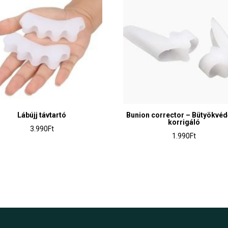
Lábújj távtartó
Bunion corrector – Bütyökvéd
korrigáló
3.990
Ft
1.990
Ft