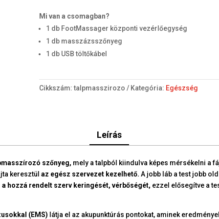
Mi van a csomagban?
1 db FootMassager központi vezérlőegység
1 db masszázsszőnyeg
1 db USB töltőkábel
Cikkszám:
talpmasszirozo
Kategória:
Egészség
Leírás
bmasszírozó szőnyeg,
mely a talpból kiindulva képes mérsékelni a fá
jta keresztül
az egész szervezet kezelhető.
A jobb láb a test jobb olda
i a hozzá rendelt szerv keringését, vérbőségét,
ezzel elősegítve a te
zusokkal (EMS)
látja el az akupunktúrás pontokat, aminek eredmény