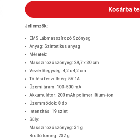
Kosárba t
Jellemzők:
EMS Lábmasszírozó Szőnyeg
Anyag: Szintetikus anyag
Méretek:
Masszírozószőnyeg: 29,7 x 30 cm
Vezérlőegység: 4,2 x 4,2 cm
Töltési feszültség: 5V 1A
Üzemi áram: 100-500 mA
Akkumulátor: 200 mAh polimer lítium-ion
Üzemmódok: 8 db
Intenzitás: 19 szint
Súly:
Masszírozószőnyeg: 31 g
Bruttó tömeg: 232 g