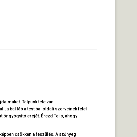
jdalmakat. Talpunk tele van
li, a bal láb a test bal oldali szerveinek felel
st öngyógyító erejét. Érezd Te is, ahogy
eképpen csökken a feszülés. A szőnyeg