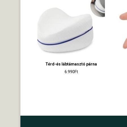
Térd-és lábtámasztó párna
6.990
Ft