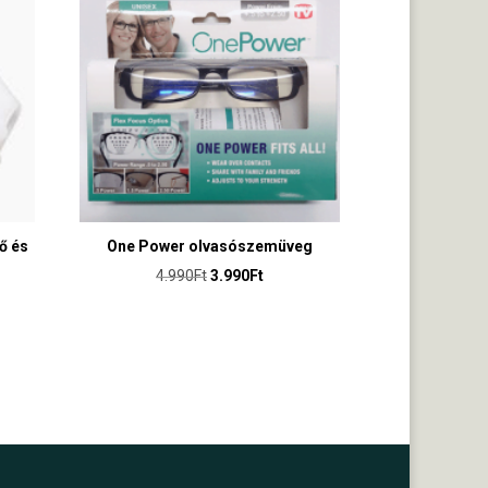
ő és
One Power olvasószemüveg
Original
Current
4.990
Ft
3.990
Ft
price
price
was:
is:
4.990Ft.
3.990Ft.