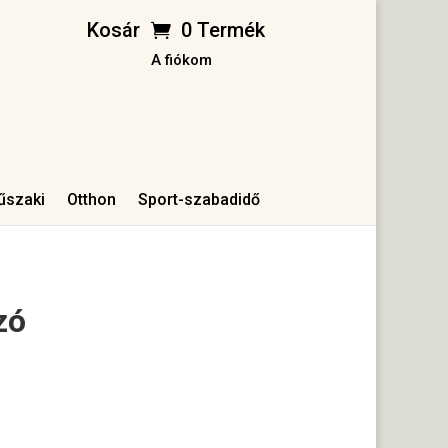
Kosár
0 Termék
A fiókom
űszaki
Otthon
Sport-szabadidő
zó